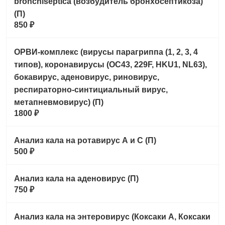
bronchiseptica (возбудитель бронхосептикоза)
(П)
850 ₽
ОРВИ-комплекс (вирусы парагриппа (1, 2, 3, 4
типов), коронавирусы (ОС43, 229F, HKU1, NL63),
бокавирус, аденовирус, риновирус,
респираторно-синтициальный вирус,
метапневмовирус) (П)
1800 ₽
Анализ кала на ротавирус А и С (П)
500 ₽
Анализ кала на аденовирус (П)
750 ₽
Анализ кала на энтеровирус (Коксаки А, Коксаки