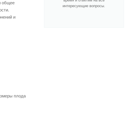
время и ответим на все
и общее
интересующие вопросы.
ости.
нений и
азмеры плода