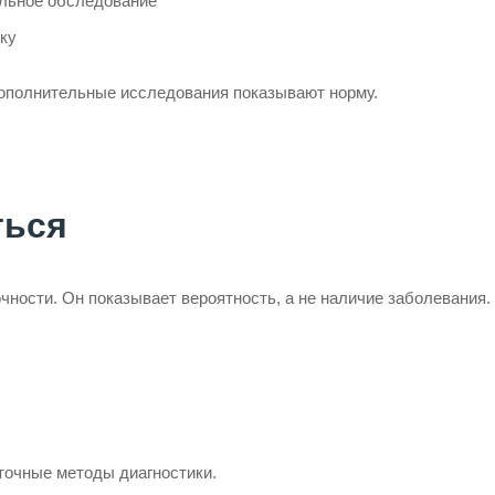
льное обследование
ку
дополнительные исследования показывают норму.
ться
очности. Он показывает вероятность, а не наличие заболевания.
точные методы диагностики.