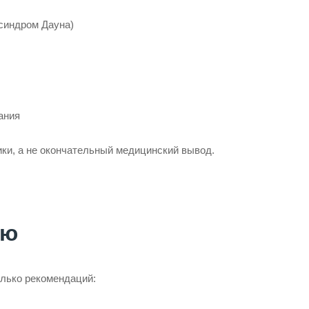
синдром Дауна)
ания
ики, а не окончательный медицинский вывод.
ию
олько рекомендаций: