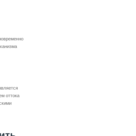
дновременно
еханизма
является
ем оттока
скими
ить