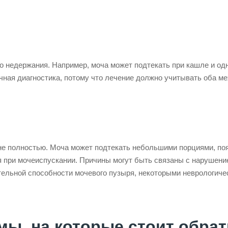
о недержания. Например, моча может подтекать при кашле и о
очная диагностика, потому что лечение должно учитывать оба м
 не полностью. Моча может подтекать небольшими порциями, по
я при мочеиспускании. Причины могут быть связаны с нарушени
тельной способности мочевого пузыря, некоторыми неврологиче
ы, на которые стоит обрат