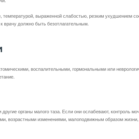
чи.
, температурой, выраженной слабостью, резким ухудшением со
 к врачу должно быть безотлагательным.
и
томическими, воспалительными, гормональными или неврологи
етание.
другие органы малого таза. Если они ослабевают, контроль мо
дами, возрастными изменениями, малоподвижным образом жизни