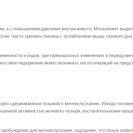
м, а с повышением давления внутри живота. Моча может выдел
ортом. Часто причина связана с ослаблением мышц тазового дна
еменности и родов, при гормональных изменениях в период мен
рессовое недержание может возникать после операций на предс
удно сдерживаемым позывом к мочеиспусканию. Иногда человек
овышенной активностью мочевого пузыря, воспалительными проц
 пробуждения для мочеиспускания, ощущение, что позыв появля