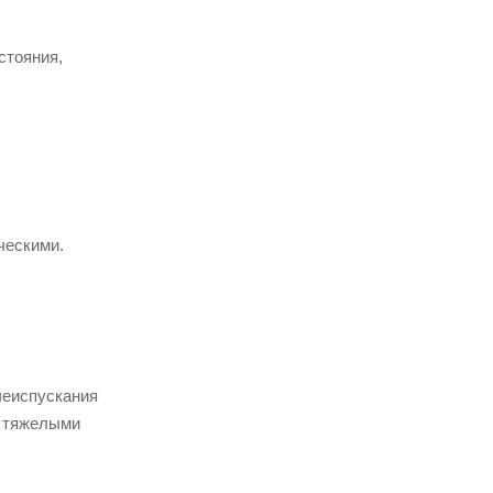
стояния,
ческими.
чеиспускания
, тяжелыми