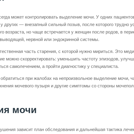
сегда может контролировать выделение мочи. У одних пациенто
 у других — внезапный сильный позыв, после которого трудно у
го возраста, но чаще встречается у женщин после родов, в пер
евыводящей, нервной или эндокринной системы.
тественная часть старения, с которой нужно мириться. Это мед
ние можно скорректировать: уменьшить частоту эпизодов, улучш
ться самолечением, а пройти диагностику у специалиста.
о обратиться при жалобах на непроизвольное выделение мочи, 
нения мочевого пузыря и другие симптомы со стороны мочепол
ия мочи
рушения зависит план обследования и дальнейшая тактика лече