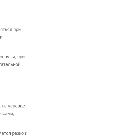
яться при
 и
опаузы, при
тательной
 не успевает
ессами,
ется резко и