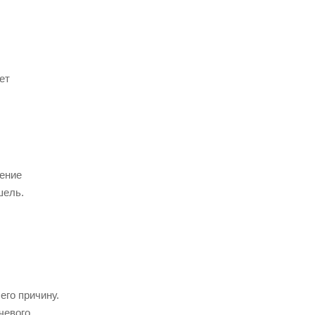
ет
ление
шель.
его причину.
чевого