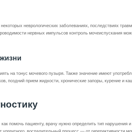
 некоторых неврологических заболеваниях, последствиях травм
 проводимости нервных импульсов контроль мочеиспускания мож
 жизни
ять на тонус мочевого пузыря. Также значение имеют употреб
ов, поздний прием жидкости, хронические запоры, курение и ка
гностику
 как помочь пациенту, врачу нужно определить тип нарушения и 
 ургентного, воспалительный процесс — от гиперактивности мо