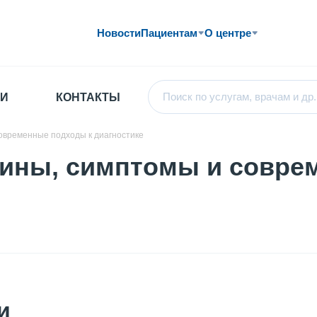
Новости
Пациентам
О центре
И
КОНТАКТЫ
овременные подходы к диагностике
чины, симптомы и совре
и