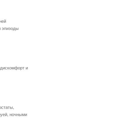
ней
и эпизоды
 дискомфорт и
остаты,
руей, ночными